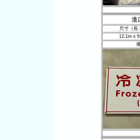
進
尺寸（長 x
12.1m x 9