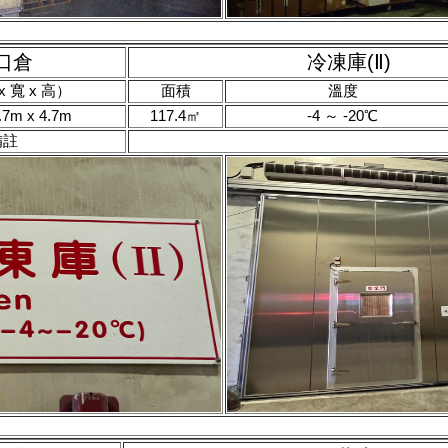
口倉
冷凍庫(Ⅱ)
 寬 x 高）
面積
溫度
.7m x 4.7m
117.4㎡
-4 ～ -20℃
備註