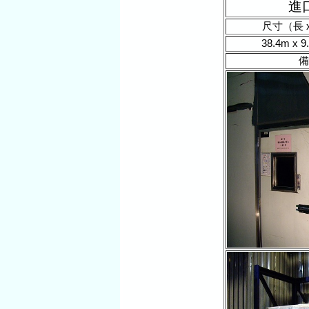
進
尺寸（長 x
38.4m x 9
備