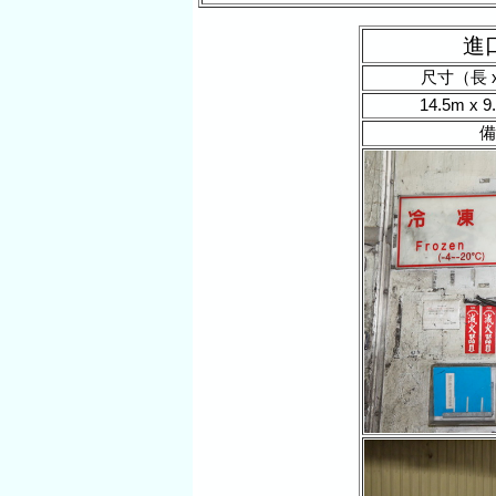
進
尺寸（長 x
14.5m x 9
備