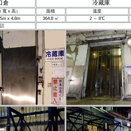
口倉
冷藏庫
 寬 x 高）
面積
溫度
.5m x 4.8m
364.8 ㎡
2 ～ 8℃
註