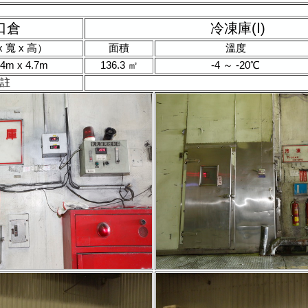
口倉
冷凍庫(Ⅰ)
 寬 x 高）
面積
溫度
.4m x 4.7m
136.3 ㎡
-4 ～ -20℃
註