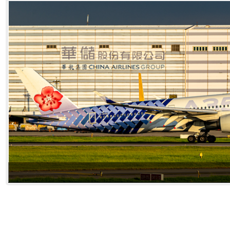
福衛八號
福衛八號
現代化自動倉儲設備